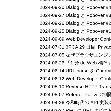
2024-09-30
Dialog と Popover #
2024-09-27
Dialog と Popover #
2024-09-26
Dialog と Popover #
2024-09-25
Dialog と Popover #
2024-09-09
Web Developer Co
2024-07-31
3PCA 29 日目: Pr
2024-07-05
なぜブラウザエンジンは 
2024-06-26
「1 分 de Web 標準」の
2024-06-14
URL.parse を Chro
2024-06-12
Web Developer Co
2024-05-10
Reverse HTTP T
2024-05-07
Referrer-Poli
2024-04-26
令和時代の API 実
2024-03-27
RFC の URL は