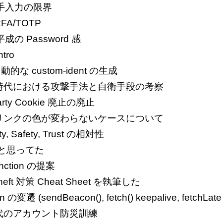
3: 手入力の限界
2FA/TOTP
 平成の Password 感
tro
る動的な custom-ident の生成
時代における攻撃手法と自衛手段の考察
Party Cookie 廃止の廃止
リンクの色が変わらないケースについて
, Safety, Trust の相対性
だと思ってた
nction の提案
heft 対策 Cheat Sheet を執筆した
遷 (sendBeacon(), fetch() keepalive, fetchLater
d" 時代のアカウント防災訓練