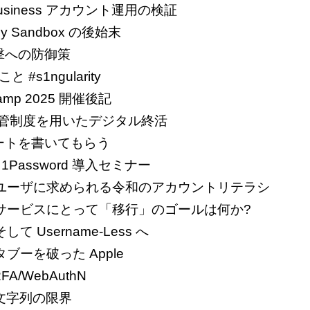
: Business アカウント運用の検証
acy Sandbox の後始末
撃への防御策
#s1ngularity
amp 2025 開催後記
遺言保管制度を用いたデジタル終活
ートを書いてもらう
: 1Password 導入セミナー
 #9: ユーザに求められる令和のアカウントリテラシ
#8: サービスにとって「移行」のゴールは何か?
そして Username-Less へ
: タブーを破った Apple
2FA/WebAuthN
: 文字列の限界