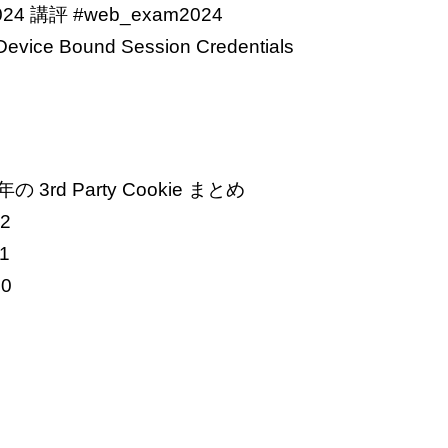
4 講評 #web_exam2024
evice Bound Session Credentials
年の 3rd Party Cookie まとめ
12
11
10
9
7
6
5