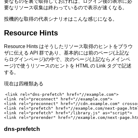
要なものを裏で取得しておければ、ログイン後の表示に必
要なリソース収集は終わっているので表示が速くなる。
投機的な取得の代表シナリオはこんな感じになる。
Resource Hints
Resource Hints はそうしたリソース取得のヒントをブラウ
ザに伝える API 群であり、基本的には前のページ(上記な
らログインページ)の中で、次のページ(上記ならメインペ
ージ)で使うリソースのヒントを HTML の Link タグで記述
する。
現在は四種類ある
<
link
 rel
=
"dns-prefetch"
 href
=
"//example.com"
>
<
link
 rel
=
"preconnect"
 href
=
"//example.com"
>
<
link
 rel
=
"preconnect"
 href
=
"//cdn.example.com"
 crosso
<
link
 rel
=
"prefetch"
 href
=
"//example.com/next-page.htm
<
link
 rel
=
"prefetch"
 href
=
"/library.js"
 as
=
"script"
>
<
link
 rel
=
"prerender"
 href
=
"//example.com/next-page.ht
dns-prefetch