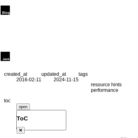
created_at
updated_at
tags
2016-02-11
2024-11-15
resource hints
performance
toc
open
ToC
❌