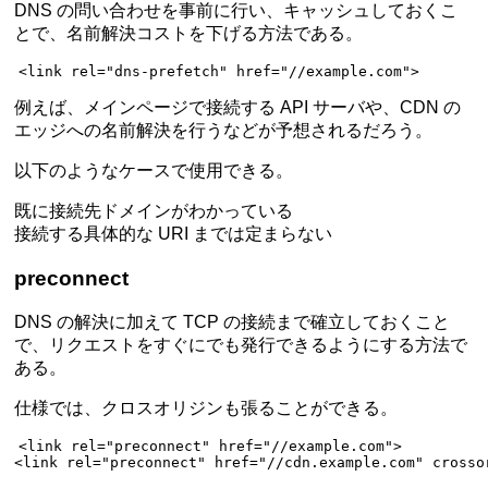
DNS の問い合わせを事前に行い、キャッシュしておくこ
とで、名前解決コストを下げる方法である。
<
link
 rel
=
"dns-prefetch"
 href
=
"//example.com"
>
例えば、メインページで接続する API サーバや、CDN の
エッジへの名前解決を行うなどが予想されるだろう。
以下のようなケースで使用できる。
既に接続先ドメインがわかっている
接続する具体的な URI までは定まらない
preconnect
DNS の解決に加えて TCP の接続まで確立しておくこと
で、リクエストをすぐにでも発行できるようにする方法で
ある。
仕様では、クロスオリジンも張ることができる。
<
link
 rel
=
"preconnect"
 href
=
"//example.com"
>
<
link
 rel
=
"preconnect"
 href
=
"//cdn.example.com"
 crosso