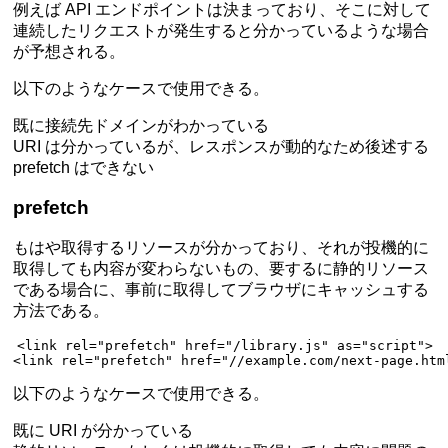
例えば API エンドポイントは決まっており、そこに対して
連続したリクエストが発生すると分かっているような場合
が予想される。
以下のようなケースで使用できる。
既に接続先ドメインがわかっている
URI は分かっているが、レスポンスが動的なため後述する
prefetch はできない
prefetch
もはや取得するリソースが分かっており、それが投機的に
取得しても内容が変わらないもの、要するに静的リソース
である場合に、事前に取得してブラウザにキャッシュする
方法である。
<
link
 rel
=
"prefetch"
 href
=
"/library.js"
 as
=
"script"
>
<
link
 rel
=
"prefetch"
 href
=
"//example.com/next-page.htm
以下のようなケースで使用できる。
既に URI が分かっている