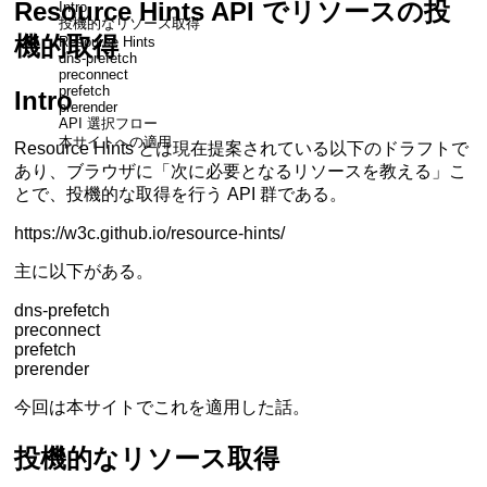
Resource Hints API でリソースの投
Intro
投機的なリソース取得
機的取得
Resource Hints
dns-prefetch
preconnect
prefetch
Intro
prerender
API 選択フロー
本サイトへの適用
Resource Hints とは現在提案されている以下のドラフトで
あり、ブラウザに「次に必要となるリソースを教える」こ
とで、投機的な取得を行う API 群である。
https://w3c.github.io/resource-hints/
主に以下がある。
dns-prefetch
preconnect
prefetch
prerender
今回は本サイトでこれを適用した話。
投機的なリソース取得