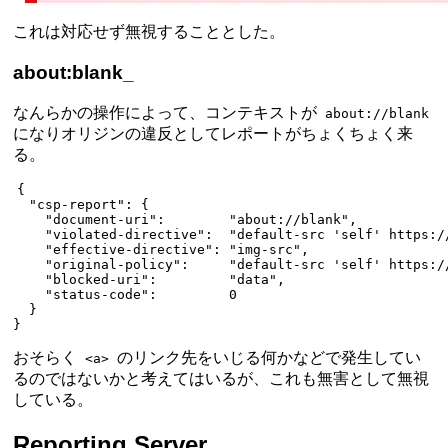
これは対応せず無視することとした。
about:blank_
なんらかの操作によって、コンテキストが
about://blank
になりオリジンの違反としてレポートがちょくちょく来
る。
{
  "csp-report"
: {
    "document-uri"
:        
"about://blank"
,
    "violated-directive"
:  
"default-src 'self' https:/
    "effective-directive"
: 
"img-src"
,
    "original-policy"
:     
"default-src 'self' https:/
    "blocked-uri"
:         
"data"
,
    "status-code"
:         
0
  }
}
おそらく
のリンク先をいじる何かなどで発生してい
<a>
るのではないかと考えてはいるが、これも無害として無視
している。
Reporting Server