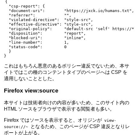
{
  "csp-report"
: {
  "document-uri"
:        
"https://jxck.io/humans.txt"
,
  "referrer"
:            
""
,
  "violated-directive"
:  
"style-src"
,
  "effective-directive"
: 
"style-src"
,
  "original-policy"
:     
"default-src 'self' https://*
  "disposition"
:         
"report"
,
  "blocked-uri"
:         
"inline"
,
  "line-number"
:         
1
,
  "status-code"
:         
0
  }
}
これはもちろん悪意のあるポリシー違反でないため、本サ
イトではこの種のコンテントタイプのページへは CSP を
適用しないこととした。
Firefox view:source
本サイトは技術者向けの内容が多いため、このサイト内の
HTML ソースをブラウザで表示する閲覧者も多い。
Firefox ではソースを表示すると、オリジンが
view-
となるため、このページが CSP 違反となりレ
source://~
ポートが上がる。