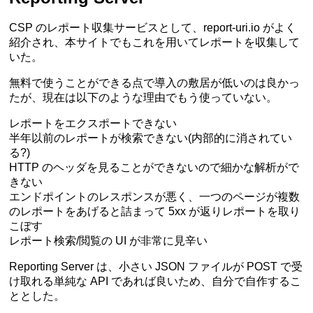
CSP のレポート収集サービスとして、
report-uri.io
がよく
紹介され、本サイトでもこれを用いてレポートを収集して
いた。
無料で使うことができる点で導入の敷居が低いのは良かっ
たが、現在は以下のような理由でもう使っていない。
レポートをエクスポートできない
半年以前のレポートが検索できない(内部的に消されてい
る?)
HTTP のヘッダを見ることができないので細かな解析がで
きない
エンドポイントのレスポンスが悪く、一つのページが複数
のレポートをあげると詰まって 5xx が返りレポートを取り
こぼす
レポート検索/閲覧の UI が非常に見辛い
Reporting Server は、小さい JSON ファイルが POST で受
け取れる単純な API であれば良いため、自分で自作するこ
ととした。