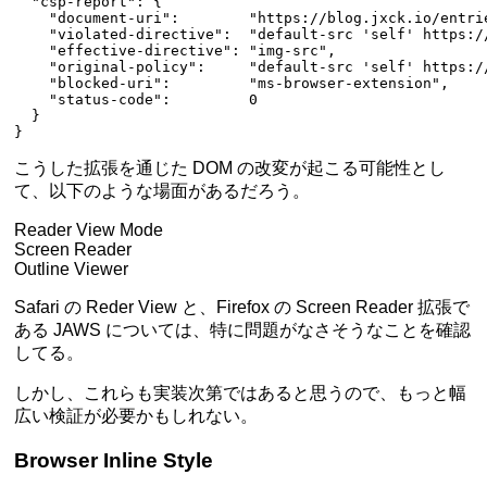
  "csp-report"
: {
    "document-uri"
:        
"https://blog.jxck.io/entri
    "violated-directive"
:  
"default-src 'self' https:/
    "effective-directive"
: 
"img-src"
,
    "original-policy"
:     
"default-src 'self' https:/
    "blocked-uri"
:         
"ms-browser-extension"
,
    "status-code"
:         
0
  }
}
こうした拡張を通じた DOM の改変が起こる可能性とし
て、以下のような場面があるだろう。
Reader View Mode
Screen Reader
Outline Viewer
Safari の Reder View と、Firefox の Screen Reader 拡張で
ある JAWS については、特に問題がなさそうなことを確認
してる。
しかし、これらも実装次第ではあると思うので、もっと幅
広い検証が必要かもしれない。
Browser Inline Style