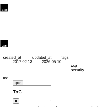
created_at
updated_at
tags
2017-02-13
2026-05-10
csp
security
toc
open
ToC
❌