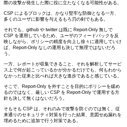
際の攻撃が発生した際に役に立たなくなる可能性がある。
CSP によるブロックは、かなり堅牢な防御となる一方、
多くのユーザに影響を与えるもろ刃の剣でもある。
それでも、
github
や
twitter
は既に Report-Only 無しで
CSP を運用しているため、ユーザのフィードバックを反
映しながら、ポリシーの精度を向上し徐々に適用していけ
ば、Report-Only なしの運用も決して無理ではないだろ
う。
一方、レポートが収集できること、それを解析してサービ
ス上で何が起こっているかが分かるだけでも、何もわから
なかった従来と比べれば大きな進歩であると感じている。
そこで、Report-Only を外すことを目的にポリシーを緩め
るのではなく、厳しい CSP を Report-Only で運用する方
針も決して無くはないだろう。
そもそも CSP は、それのみで攻撃を防ぐのでは無く、従
来通りのセキュリティ対策を行った結果、意図せぬ漏れを
埋めるために追加で行う対策である。