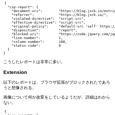
{
  "csp-report"
: {
    "document-uri"
:        
"https://blog.jxck.io/entri
    "referrer"
:            
"https://blog.jxck.io/"
,
    "violated-directive"
:  
"script-src"
,
    "effective-directive"
: 
"script-src"
,
    "original-policy"
:     
"default-src 'self' https:/
    "disposition"
:         
"report"
,
    "blocked-uri"
:         
"https://code.jquery.com/jq
    "line-number"
:         
1
,
    "column-number"
:       
108
,
    "status-code"
:         
0
  }
}
こうしたレポートは非常に多い。
Extension
以下のレポートは、ブラウザ拡張がブロックされたであろ
うと想像される。
画像について何か改変をしているようだが、詳細はわから
ない。
{