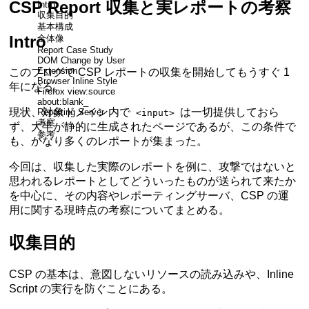
CSP Report 収集と実レポートの考察
Intro
収集目的
基本構成
Intro
全体像
Report Case Study
DOM Change by User
Extension
このブログで CSP レポートの収集を開始してもうすぐ 1
Browser Inline Style
年になる。
Firefox view:source
about:blank_
現状、対象ドメイン内で
は一切提供しておら
Reporting Server
<input>
考察
ず、大半が静的に生成されたページであるが、この条件で
参考
も、かなり多くのレポートが集まった。
今回は、収集した実際のレポートを例に、攻撃ではないと
思われるレポートとしてどういったものが送られて来たか
を中心に、その内容やレポーティングサーバ、CSP の運
用に関する現時点の考察についてまとめる。
収集目的
CSP の基本は、意図しないリソースの読み込みや、Inline
Script の実行を防ぐことにある。