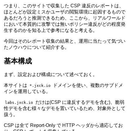
つまり、このサイトで収集した CSP 違反のレポートは、
ほとんどが設定ミスかユーザの閲覧環境に起因するもので
あるだろうと推測できるため、ここから、リアルワールド
において本質的に攻撃では無いポリシー違反がどの程度発
生するのかを知る上で参考になると考える。
今回はそのレポート収集の結果と、運用に当たって気づい
たノウハウについて紹介する。
基本構成
まず、設定および構成について述べておく。
本サイトは
ドメインを使い、複数のサブドメ
*.jxck.io
インを運用している。
だけは(CSP に違反するデモを含む)、脆弱
labs.jxck.io
性デモを含む様々なデモを置いているため、対象外として
扱う。
CSP は全て Report-Only で HTTP ヘッダから適応してお