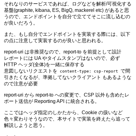
それなりのサービスであれば、ログなどを解析/可視化する
基盤(graphite, kibana, ES, BigQ, mackerel etc) があると思
うので、エンドポイントを自分で立ててそこに流し込むの
が良いだろう。
また、もし自分でエンドポイントを実装する際には、以下
の点に注意して実装するのが良いと思われる。
report-uri は非推奨なので、
report-to
を前提として設計
レポートには UA やタイムスタンプはないので、必ず
HTTP ヘッダ(全体)を一緒に保存する
意図しないリクエストを
で間
content-type: csp-report
引きたくなるが、
準拠してないクライアント
もあるような
ので注意が必要
report-uri から report-to への変更で、CSP 以外も含めたレ
ポート送信が Reporting API に統合される。
ここではヘッダ指定のしかたから、Cookie の扱いなど
色々変わりそうなので、本サイトで実装を終えたら追って
解説しようと思う。