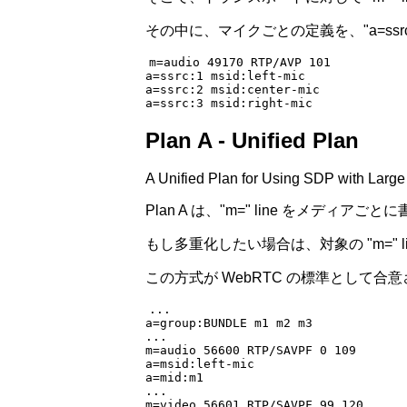
その中に、マイクごとの定義を、"a=ssr
m=audio 49170 RTP/AVP 101
a=ssrc:1 msid:left-mic
a=ssrc:2 msid:center-mic
a=ssrc:3 msid:right-mic
Plan A - Unified Plan
A Unified Plan for Using SDP with Larg
Plan A は、"m=" line をメディ
もし多重化したい場合は、対象の "m=" li
この方式が WebRTC の標準として合意さ
...
a=group:BUNDLE m1 m2 m3
...
m=audio 56600 RTP/SAVPF 0 109
a=msid:left-mic
a=mid:m1
...
m=video 56601 RTP/SAVPF 99 120