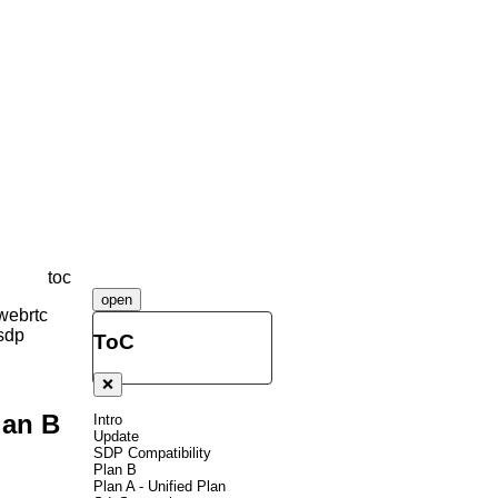
toc
open
webrtc
sdp
ToC
❌
lan B
Intro
Update
SDP Compatibility
Plan B
Plan A - Unified Plan