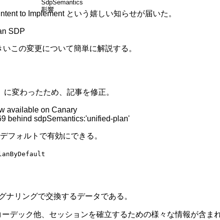
SdpSemantics
影響
 の Intent to Implement という嬉しい知らせが届いた。
lan SDP
大きいこの変更について簡単に解説する。
に変わったため、記事を修正。
ow available on Canary
 behind sdpSemantics:'unified-plan'
デフォルトで有効にできる。
lanByDefault
、シグナリングで交換するデータである。
コーデック他、セッションを確立するための様々な情報が含ま