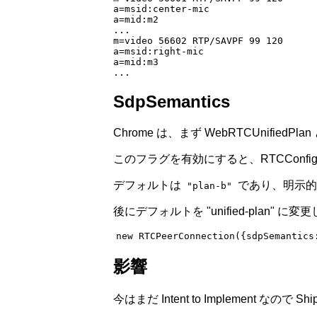
a=msid:center-mic
a=mid:m2
...
m=video 56602 RTP/SAVPF 99 120
a=msid:right-mic
a=mid:m3
...
SdpSemantics
Chrome は、まず WebRTCUnifie
このフラグを有効にすると、RTCConfigur
デフォルトは
であり、明示
"plan-b"
後にデフォルトを "unified-plan" に変
new
 RTCPeerConnection
({sdpSemantics
影響
今はまだ Intent to Implement なの