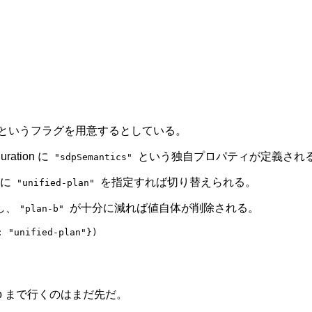
dPlan というフラグを用意するとしている。
ation に
という独自プロパティが定義され
"sdpSemantics"
的に
を指定すれば切り替えられる。
"unified-plan"
更し、
が十分に減れば値自体が削除される。
"plan-b"
: 
"unified-plan"
})
で Ship まで行くのはまだ先だ。