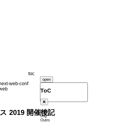
toc
open
next-web-conf
web
ToC
❌
 2019 開催後記
Intro
Log
Outro