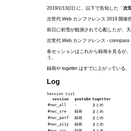
2019/1/13(日) に、以下で告知した「
次世
次世代 Web カンファレンス 2019 開催告知 | 
前日に初雪が観測されて心配したが、天
次世代 Web カンファレンス - connpass
各セッションはこれから録画を見るが、
う。
録画や togetter はすでに上がっている。
Log
Session List
session
youtube
togetter
#nwc_all
-
まとめ
#nwc_sre
録画
まとめ
#nwc_perf
録画
まとめ
#nwc_a11y
録画
まとめ
#nwc_css
録画
まとめ