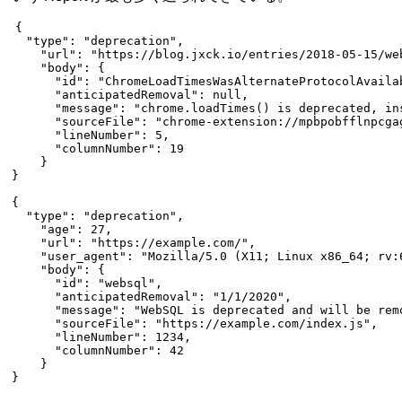
{
  "type"
: 
"deprecation"
,
    "url"
: 
"https://blog.jxck.io/entries/2018-05-15/we
    "body"
: {
      "id"
: 
"ChromeLoadTimesWasAlternateProtocolAvaila
      "anticipatedRemoval"
: 
null
,
      "message"
: 
"chrome.loadTimes() is deprecated, in
      "sourceFile"
: 
"chrome-extension://mpbpobfflnpcga
      "lineNumber"
: 
5
,
      "columnNumber"
: 
19
    }
}
{
  "type"
: 
"deprecation"
,
    "age"
: 
27
,
    "url"
: 
"https://example.com/"
,
    "user_agent"
: 
"Mozilla/5.0 (X11; Linux x86_64; rv:
    "body"
: {
      "id"
: 
"websql"
,
      "anticipatedRemoval"
: 
"1/1/2020"
,
      "message"
: 
"WebSQL is deprecated and will be rem
      "sourceFile"
: 
"https://example.com/index.js"
,
      "lineNumber"
: 
1234
,
      "columnNumber"
: 
42
    }
}