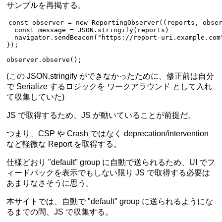
サンプルを再掲する。
const
 observer
 =
 new
 ReportingObserver
((
reports
, 
obse
  const
 message
 =
 JSON
.
stringify
(reports)
  navigator.
sendBeacon
(
"https://report-uri.example.com
});
observer.
observe
();
(この JSON.stringify ができなかったために、修正前は自分
で Serialize するロジックを
ワークアラウンド
として入れ
て収集していた)
JS で取得するため、JS が動いていることが前提だ。
つまり、CSP や Crash ではなく deprecation/intervention
など軽微な Report を取得する。
仕様どおり "default" group に自動で送られるため、UI でフ
ィードバックを表示でもしない限り JS で取得する必要は
あまりなさそうに思う。
本サイトでは、自動で "default" group に送られるようにな
るまでの間、JS で収集する。