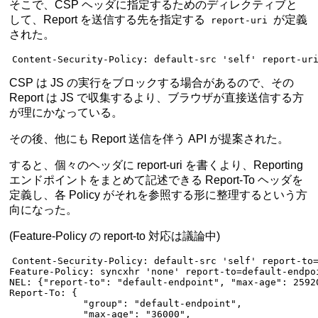
そこで、CSP ヘッダに指定するためのディレクティブと
して、Report を送信する先を指定する
が定義
report-uri
された。
Content-Security-Policy
:
 default-src 'self' report-ur
CSP は JS の実行をブロックする場合があるので、その
Report は JS で収集するより、ブラウザが直接送信する方
が理にかなっている。
その後、他にも Report 送信を伴う API が提案された。
すると、個々のヘッダに report-uri を書くより、Reporting
エンドポイントをまとめて記述できる Report-To ヘッダを
定義し、各 Policy がそれを参照する形に整理するという方
向になった。
(
Feature-Policy の report-to 対応は議論中
)
Content-Security-Policy
:
 default-src 'self' report-to
Feature-Policy
:
 syncxhr 'none' report-to=default-endpo
NEL
:
 {"report-to": "default-endpoint", "max-age": 2592
Report-To
:
 {
             "group": "default-endpoint",
             "max-age": "36000",