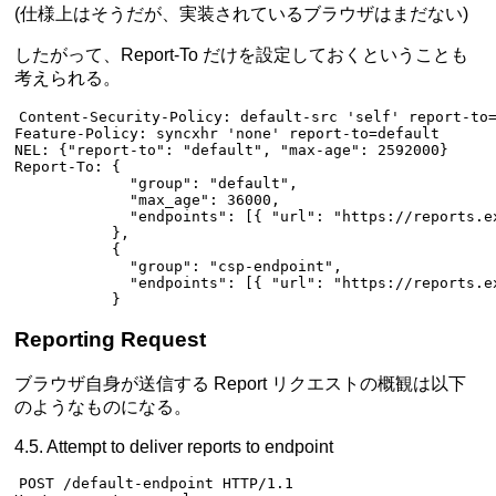
(仕様上はそうだが、実装されているブラウザはまだない)
したがって、Report-To だけを設定しておくということも
考えられる。
Content-Security-Policy
:
 default-src 'self' report-to
Feature-Policy
:
 syncxhr 'none' report-to=default
NEL
:
 {"report-to": "default", "max-age": 2592000}
Report-To
:
 {
             "group": "default",
             "max_age": 36000,
             "endpoints": [{ 
"url"
: 
"https://reports.e
           },
           {
             "group"
: 
"csp-endpoint"
,
             "endpoints"
: [{ 
"url"
: 
"https://reports.e
           }
Reporting Request
ブラウザ自身が送信する Report リクエストの概観は以下
のようなものになる。
4.5. Attempt to deliver reports to endpoint
POST
 /default-endpoint 
HTTP
/
1.1