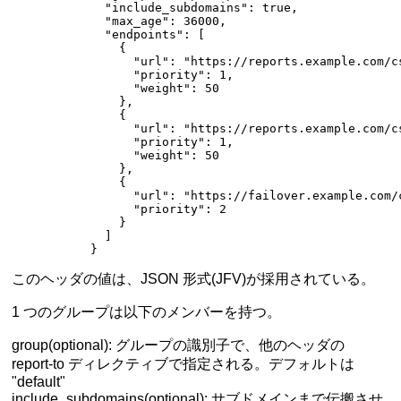
             "include_subdomains"
: 
true
,
             "max_age"
: 
36000
,
             "endpoints"
: [
               {
                 "url"
: 
"https://reports.example.com/c
                 "priority"
: 
1
,
                 "weight"
: 
50
               },
               {
                 "url"
: 
"https://reports.example.com/c
                 "priority"
: 
1
,
                 "weight"
: 
50
               },
               {
                 "url"
: 
"https://failover.example.com/
                 "priority"
: 
2
               }
             ]
           }
このヘッダの値は、JSON 形式(
JFV
)が採用されている。
1 つのグループは以下のメンバーを持つ。
group(optional): グループの識別子で、他のヘッダの
report-to ディレクティブで指定される。デフォルトは
"default"
include_subdomains(optional): サブドメインまで伝搬させ