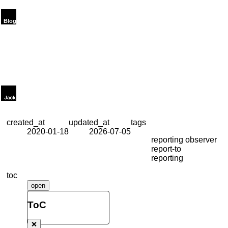
created_at
updated_at
tags
2020-01-18
2026-07-05
reporting observer
report-to
reporting
toc
open
ToC
❌