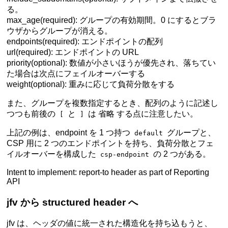
る。
max_age(required): グループの有効期間。0 にするとブラ
ウザからグループが消える。
endpoints(required): エンドポイントの配列
url(required): エンドポイントの URL
priority(optional): 数値が小さいほうが優先され、落ちてい
た場合は次点にフェイルオーバーする
weight(optional): 重みに応じて負荷分散をする
また、グループを複数指定するとき、配列のように記述し
つつも前後の
と
は
省略
する点に注意したい。
[
]
上記の例は、endpoint を 1 つ持つ
グループと、
default
CSP 用に 2 つのエンドポイントを持ち、負荷分散とフェ
イルオーバーを構成した
の 2 つがある。
csp-endpoint
Intent to implement: report-to header as part of Reporting
API
jfv から structured header へ
jfv は、ヘッダの値に統一された構造化を持ち込もうと、