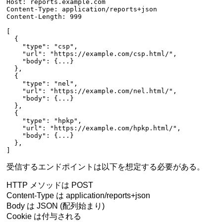
Host
:
 reports.example.com
Content-Type
:
 application/reports+json
Content-Length
:
 999
[
  {
    "type"
: 
"csp"
,
    "url"
: 
"https://example.com/csp.html/"
,
    "body"
: {
...
}
  },
  {
    "type"
: 
"nel"
,
    "url"
: 
"https://example.com/nel.html/"
,
    "body"
: {
...
}
  },
  {
    "type"
: 
"hpkp"
,
    "url"
: 
"https://example.com/hpkp.html/"
,
    "body"
: {
...
}
  },
]
受信するエンドポイントは以下を想定する必要がある。
HTTP メソッドは POST
Content-Type は application/reports+json
Body は JSON (配列始まり)
Cookie は付与される