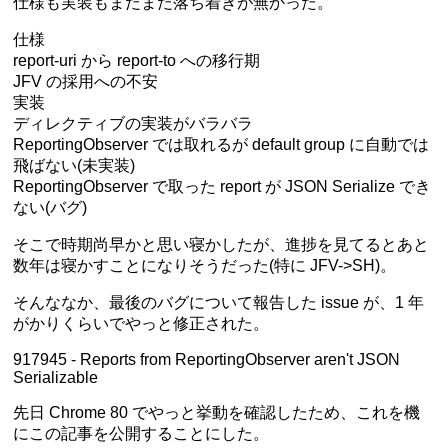
仕様も実装もまだまだ落ち着きが無かった。
仕様
report-uri から report-to への移行期
JFV の採用への不安
実装
ディレクティブの実装がバラバラ
ReportingObserver では取れるが default group に自動では
飛ばない(未実装)
ReportingObserver で取った report が JSON Serialize でき
ない(バグ)
そこで時期尚早かと思い寝かしたが、進捗を見てるとあと
数年は寝かすことになりそうだった(特に JFV->SH)。
そんななか、最後のバグについて報告した issue が、1 年
がかりくらいでやっと修正された。
917945 - Reports from ReportingObserver aren't JSON
Serializable
先日 Chrome 80 でやっと挙動を確認したため、これを機
にこの記事を公開することにした。