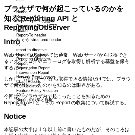
ブラウザで何が起こっているのかを
Intro
Notice
Reporting API
知る Reporting API と
Reporting API の経緯
ReportingObserver
Reporting API by HTTP
Header
Report-To header
jfv から structured header
Intro
へ
report-to directive
Reporting Request
Web サービスにおいては通常、Web サーバから取得でき
Reporting Observer
るアクセスログやエラーログを取得し解析する基盤を保有
Report
するだろう。
Deprecation Report
Intervention Report
Network Error Logging
しかし、Web サーバから取得できる情報だけでは、ブラウ
Crash Reports
ザで何が起こったのかを知るのは限界がある。
CSP Violation
Feature Policy Violation
SXG
今回は、ブラウザ内で起こったことを知るための
Report の収集と解析
Reporting API と、その Report の収集について解説する。
Outro
Notice
本記事の大半は 1 年以上前に書いたものだが、そのころは