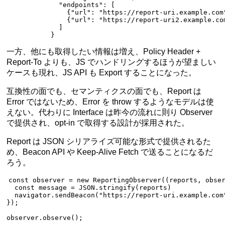
             "endpoints": [
               {
"url"
: 
"https://report-uri.example.com
               {
"url"
: 
"https://report-uri2.example.co
             ]
           }
一方、他にも取得したい情報は増え、Policy Header +
Report-To よりも、JS でハンドリングするほうが望ましい
ケースも現れ、JS API も Export することになった。
互換性の面でも、セマンティクスの面でも、Report は
Error ではないため、Error を throw するようなモデルは使
えない。代わりに Interface は昨今の流れに則り Observer
で提供され、opt-in で取得する設計が採用された。
Report は JSON シリアライズ可能な形式で提供されるた
め、Beacon API や Keep-Alive Fetch で送ることになるだ
ろう。
const
 observer
 =
 new
 ReportingObserver
((
reports
, 
obse
  const
 message
 =
 JSON
.
stringify
(reports)
  navigator.
sendBeacon
(
"https://report-uri.example.com
});
observer.
observe
();