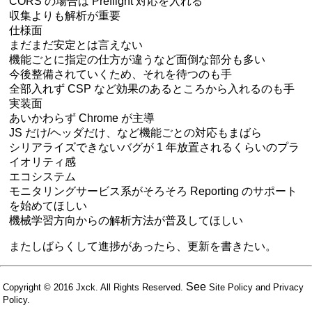
CORS の場合は Preflight 対応を入れる
収集よりも解析が重要
仕様面
まだまだ安定とは言えない
機能ごとに指定の仕方が違うなど面倒な部分も多い
今後整備されていくため、それを待つのも手
全部入れず CSP など効果のあるところから入れるのも手
実装面
あいかわらず Chrome が主導
JS だけ/ヘッダだけ、など機能ごとの対応もまばら
シリアライズできないバグが 1 年放置されるくらいのプラ
イオリティ感
エコシステム
モニタリングサービス系がそろそろ Reporting のサポート
を始めてほしい
機械学習方向からの解析方法が普及してほしい
またしばらくして進捗があったら、更新を書きたい。
See
Copyright © 2016
Jxck
. All Rights Reserved.
Site Policy
and
Privacy
Policy
.