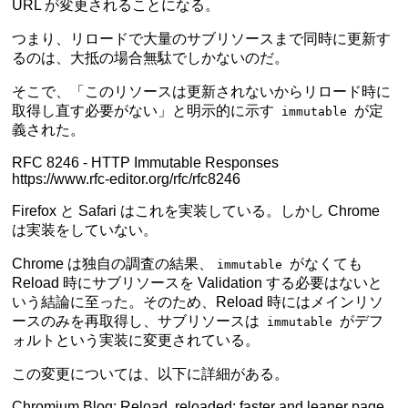
URL が変更されることになる。
つまり、リロードで大量のサブリソースまで同時に更新す
るのは、大抵の場合無駄でしかないのだ。
そこで、「このリソースは更新されないからリロード時に
取得し直す必要がない」と明示的に示す
が定
immutable
義された。
RFC 8246 - HTTP Immutable Responses
https://www.rfc-editor.org/rfc/rfc8246
Firefox と Safari はこれを実装している。しかし Chrome
は実装をしていない。
Chrome は独自の調査の結果、
がなくても
immutable
Reload 時にサブリソースを Validation する必要はないと
いう結論に至った。そのため、Reload 時にはメインリソ
ースのみを再取得し、サブリソースは
がデフ
immutable
ォルトという実装に変更されている。
この変更については、以下に詳細がある。
Chromium Blog: Reload, reloaded: faster and leaner page