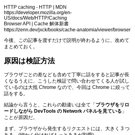
HTTP caching - HTTP | MDN
https://developer.mozilla.org/en-
US/docs/Web/HTTP/Caching
Browser API | Cache 解体新書
https://zenn.dev/jxck/books/cache-anatomia/viewer/browser
今後、この記事を渡すだけで説明が終わるように、改めて
まとめておく。
原因は検証方法
ブラウザごとの差なども含めて丁寧に話をすると記事が長
くなるうえに、こうした検証で問い合わせてくる人が試し
ているのは大抵 Chrome なので、今回は Chrome に絞って
話をする。
結論から言うと、これらの勘違いは全て「
ブラウザをリロ
ードしながら DevTools の Network パネルを見ている
」
ことが原因だ。
まず、ブラウザから発生するリクエストには、大きく 3 つ
ある。(細かく分ければもっとあるが割愛)