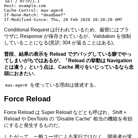
GET
 / 
HTTP
/
1.1
Host
:
 example.com
Cache-Control
:
 max-age=0
If-None-Match
:
 "deadbeef"
If-Modified-Since
:
 Thu, 20 Feb 2020 20:20:20 GMT
Conditional Request は行われているため、厳密にはブラ
ウザに Response が保存されているが、Validation を強制
していることになる(意訳: 304 が返ることはある)。
普段、結果の表示を Reload でデバッグしている癖でやっ
てしまいがちではあるが、「Reload の挙動は Navigation
とは違う」という点は、Cache 周りをいじっているなら念
頭におきたい
。
を使っている理由は後述する。
max-age=0
Force Reload
Force Reload は Super Reload などとも呼ばれ、Shift +
Reload や DevTools の "Disable Cache" 相当の機能を有効
にすると発生するものだ。
したがって、一般ユーザによる実行ではなく、開発者が実