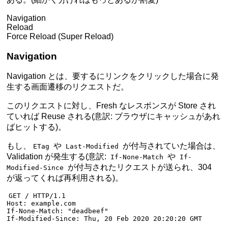
Navigation
Reload
Force Reload (Super Reload)
Navigation
Navigation とは、要するにリンクをクリックした場合に発
生する画面遷移のリクエストだ。
このリクエストに対し、Fresh なレスポンスが Store され
ていれば Reuse される(意訳: ブラウザにキャッシュがあれ
ばヒットする)。
もし、
や
が付与されていた場合は、
ETag
Last-Modified
Validation が発生する(意訳:
や
If-None-Match
If-
が付与されたリクエストが送られ、304
Modified-Since
が返ってくれば再利用される)。
GET
 / 
HTTP
/
1.1
Host
:
 example.com
If-None-Match
:
 "deadbeef"
If-Modified-Since
:
 Thu, 20 Feb 2020 20:20:20 GMT