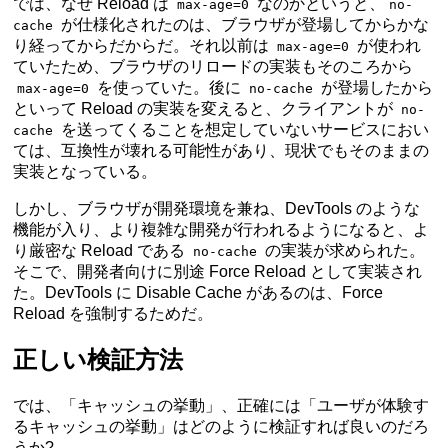
では、なぜ Reload は
なのかというと、
max-age=0
no-
が仕様化されたのは、ブラウザが登場してからかな
cache
り経ってからだからだ。それ以前は
が使われ
max-age=0
ていたため、ブラウザのリロードの実装もそのころから
を使っていた。後に
が登場したから
max-age=0
no-cache
といって Reload の実装を変えると、クライアントが
no-
を送ってくることを想定していないサービスにおい
cache
ては、互換性が壊れる可能性があり、現状でもそのままの
実装となっている。
しかし、ブラウザが開発環境を兼ね、DevTools のような
機能が入り、より複雑な開発が行われるようになると、よ
り厳密な Reload である
の実装が求められた。
no-cache
そこで、開発者向けに別途 Force Reload として実装され
た。DevTools に Disable Cache があるのは、Force
Reload を強制するためだ。
正しい検証方法
では、「キャッシュの挙動」、正確には「ユーザが体験す
るキャッシュの挙動」はどのように検証すれば良いのだろ
うか?