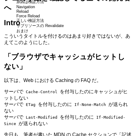
原因は検証方法
へ
Navigation
Reload
Force Reload
正しい検証方法
Intro
サブリソースの Revalidate
おまけ
こういうタイトルを付けるのはあまり好きではないが、あ
えてこのようにした。
「ブラウザでキャッシュがヒットし
ない」
以下は、Web における Caching の FAQ だ。
サーバで
を付与したのにキャッシュがヒ
Cache-Control
ットしない
サーバで
を付与したのに
が送られ
ETag
If-None-Match
ない
サーバで
を付与したのに
Last-Modified
If-Modified-
が送られない
Since
先日も、筆者が書いた MDN の Cache セクションで「記述