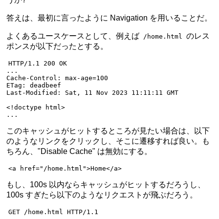
答えは、最初に言ったように Navigation を用いることだ。
よくあるユースケースとして、例えば
のレス
/home.html
ポンスが以下だったとする。
HTTP
/
1.1
 200
 OK
...
Cache-Control
:
 max-age=100
ETag
:
 deadbeef
Last-Modified
:
 Sat, 11 Nov 2023 11:11:11 GMT
<!doctype html>
...
このキャッシュがヒットするところが見たい場合は、以下
のようなリンクをクリックし、そこに遷移すれば良い。も
ちろん、"Disable Cache" は無効にする。
<
a
 href
=
"/home.html"
>Home</
a
>
もし、100s 以内ならキャッシュがヒットするだろうし、
100s すぎたら以下のようなリクエストが飛ぶだろう。
GET
 /home.html 
HTTP
/
1.1