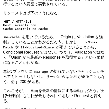
行するという意図で実装されている。
リクエストは以下のようになる。
GET
 / 
HTTP
/
1.1
Host
:
 example.com
Cache-Control
:
 no-cache
を用いているため、「Origin に Validation を強
no-cache
制」していることがわかるだろう。しかし、
If-None-
や
が消えていることから、
Match
If-Modified-Since
Conditional Request ではない。つまり、Validation ではな
く「Origin から最新の Response を取得する」という挙動
になることがわかる。
意訳: ブラウザに
の切れていないキャッシュがあ
max-age
ってもヒットしないし、サーバからは 304 が返ることもな
く、必ず 200 が返る。
これこそが、「画面を最新の情報にする挙動」だろう。実
際仕様的にもこれが最もそれに相応しい Request と言え
る。