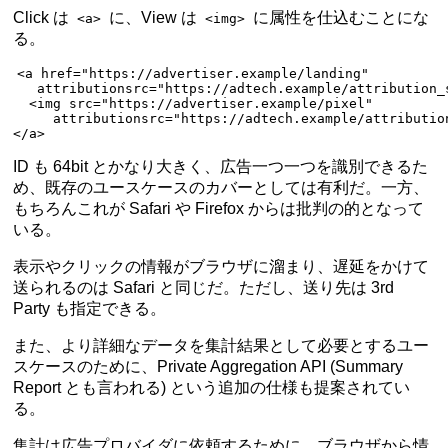
Click は
に、View は
に属性を仕込むことにな
<a>
<img>
る。
<
a
 href
=
"https://advertiser.example/landing"
   attributionsrc
=
"https://adtech.example/attribution_
  <
img
 src
=
"https://advertiser.example/pixel"
     attributionsrc
=
"https://adtech.example/attributio
</
a
>
ID も 64bit とかなり大きく、広告一つ一つを識別できるた
め、既存のユースケースのカバーとしては有利だ。一方、
もちろんこれが Safari や Firefox からは批判の的となって
いる。
表示やクリックの情報がブラウザに溜まり、遅延をかけて
送られるのは Safari と同じだ。ただし、送り先は 3rd
Party も指定できる。
また、より詳細なデータを集計結果として必要とするユー
スケースのために、Private Aggregation API (Summary
Report とも言われる) という追加の仕様も提案されてい
る。
集計は広告プロバイダに依頼するために、ブラウザから情