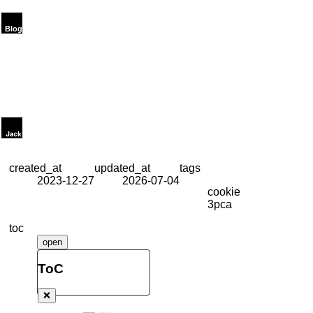
created_at
updated_at
tags
2023-12-27
2026-07-04
cookie
3pca
toc
open
ToC
❌