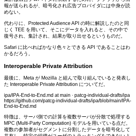
報が送られるが、暗号化され広告プロバイダには中身が読
めない。
代わりに、Protected Audience API の時に解説したのと同
じく TEE を用いて、そこにデータを入れると、その中で
復号され、集計され、結果が取り出せるというものだ。
Safari に比べればかなり色々とできる API であることはわ
かるだろう。
Interoperable Private Attribution
最後に、Meta が Mozilla と組んで取り組んでいると発表し
た Interoperable Private Attribution についてだ。
ipa/IPA-End-to-End.md at main · patcg-individual-drafts/ipa
https://github.com/patcg-individual-drafts/ipa/blob/main/IPA-
End-to-End.md
特徴は、サーバ側での計算を複数サーバが分散で処理する
MPC (Multi-Party Computation) モデルを用いている点だ。
複数の参加者がセグメントに分割したデータを暗号化して
共有し、特定の組織がユーザのトラッキングをできないよ