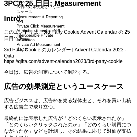
3PCA 25 日目: Measurement
Intro
広告の効果測定というユー
スケース
Intro
Measurement & Reporting
API
Private Click Measurement
Attribution Reporting API
このエントリは、3rd Party Cookie Advent Calendar の 25
Interoperable Private
日目である。
Attribution
Private Ad Measurement
まとめ
3rd Party Cookie のカレンダー | Advent Calendar 2023 -
Qiita
https://qiita.com/advent-calendar/2023/3rd-party-cookie
今日は、広告の測定について解説する。
広告の効果測定というユースケース
広告ビジネスは、広告枠を売る媒体主と、それを買い出稿
する広告主で成り立つ。
最終的には表示した広告が「どのくらい表示されたか」
「どのくらいクリックされたのか」「どのくらい購買につ
ながったか」などを計測し、その結果に応じて対価が支払