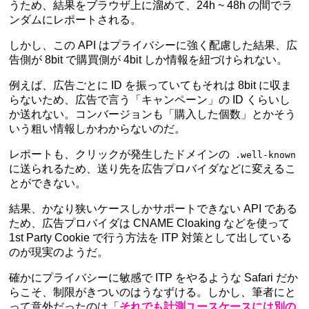
うため、結果をブラウザ上に溜めて、24h ~ 48h の間でラ
ンダムにレポートされる。
しかし、この API はプライバシーに強く配慮した結果、広
告側が 8bit で購買側が 4bit しか情報を紐づけられない。
例えば、広告ごとに ID を振っていてもそれは 8bit に収ま
らないため、広告で言う「キャンペーン」の ID くらいし
か送れない。コンバージョンも「購入した個数」とかそう
いう粗い情報しかわからないのだ。
レポートも、クリックが発生したドメインの
.well-known
に送られるため、送り先を広告プロバイダなどに変えるこ
とができない。
結果、かなり狭いケースしかサポートできない API である
ため、広告プロバイダは CNAME Cloaking などを使って
1st Party Cookie で行う方法を ITP 対策として出している
のが現実のようだ。
確かにプライバシーに敏感で ITP をやるような Safari だか
らこそ、制限がきついのはうなずける。しかし、筆者にと
って意外だったのは「
それでも計測ユースケースには別の