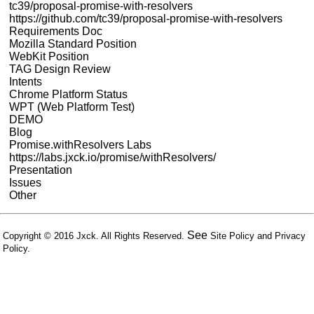
tc39/proposal-promise-with-resolvers
https://github.com/tc39/proposal-promise-with-resolvers
Requirements Doc
Mozilla Standard Position
WebKit Position
TAG Design Review
Intents
Chrome Platform Status
WPT (Web Platform Test)
DEMO
Blog
Promise.withResolvers Labs
https://labs.jxck.io/promise/withResolvers/
Presentation
Issues
Other
See
Copyright © 2016
Jxck
. All Rights Reserved.
Site Policy
and
Privacy
Policy
.