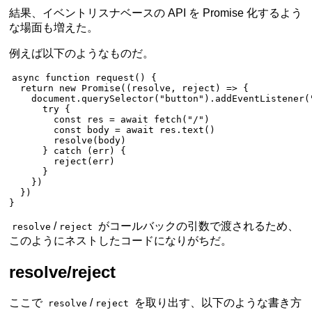
結果、イベントリスナベースの API を Promise 化するよう
な場面も増えた。
例えば以下のようなものだ。
async
 function
 request
() {
  return
 new
 Promise
((
resolve
, 
reject
) 
=>
 {
    document.
querySelector
(
"button"
).
addEventListener
(
      try
 {
        const
 res
 =
 await
 fetch
(
"/"
)
        const
 body
 =
 await
 res.
text
()
        resolve
(body)
      } 
catch
 (err) {
        reject
(err)
      }
    })
  })
}
/
がコールバックの引数で渡されるため、
resolve
reject
このようにネストしたコードになりがちだ。
resolve/reject
ここで
/
を取り出す、以下のような書き方
resolve
reject