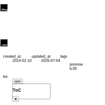
created_at
updated_at
tags
2024-02-10
2026-07-04
promise
tc39
toc
open
ToC
❌