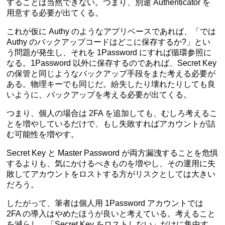
することは当然できない。つまり、別途 Authenticator を
用意する必要が出てくる。
これが仮に Authy のようなアプリベースであれば、「では
Authy のバックアップコードはどこに保存するか?」とい
う問題が発生し、それを 1Password にすれば循環参照に
なる。1Password 以外に保存するのであれば、Secret Key
の保管と同じようなバックアップ手段をまた考える必要が
ある。物理キーでも同じだ。紛失したり壊れたりしても良
いように、バックアップを考える必要が出てくる。
つまり、個人の場合は 2FA を追加しても、むしろ考えるこ
とを増やしているだけで、もし失敗すればアカウントが詰
む可能性を増やす。
Secret Key と Master Password が両方漏洩することを危惧
するよりも、気にかけるべきものを増やし、その運用に失
敗してアカウントをロストする方がリスクとしては大きい
だろう。
したがって、筆者は個人用 1Password アカウントでは
2FA の導入はやめたほうが良いと考えている。考えること
を減らし、「Secret Key をロストしない」だけに集中す