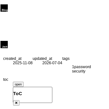
created_at
updated_at
tags
2025-11-08
2026-07-04
1password
security
toc
open
ToC
❌