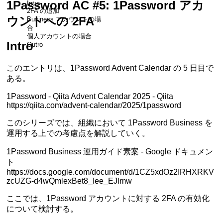
1Password AC #5: 1Password アカ
Intro
2FA の追加
ウントへの 2FA
Business アカウントの場
合
個人アカウントの場合
Intro
Outro
このエントリは、1Password Advent Calendar の 5 日目で
ある。
1Password - Qiita Advent Calendar 2025 - Qiita
https://qiita.com/advent-calendar/2025/1password
このシリーズでは、組織において 1Password Business を
運用する上での考慮点を解説していく。
1Password Business 運用ガイド素案 - Google ドキュメン
ト
https://docs.google.com/document/d/1CZ5xdOz2IRHXRKV
zcUZG-d4wQmlexBet8_Iee_EJlmw
ここでは、1Password アカウントに対する 2FA の有効化
について検討する。