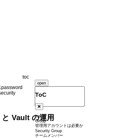
toc
open
1password
security
ToC
❌
p と Vault の運用
Intro
Group
管理用アカウントは必要か
Security Group
チームメンバー