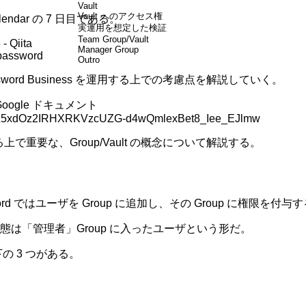
Vault
Vault へのアクセス権
lendar の 7 日目である。
実運用を想定した検証
Team Group/Vault
- Qiita
Manager Group
1password
Outro
ord Business を運用する上での考慮点を解説していく。
 Google ドキュメント
/1CZ5xdOz2IRHXRKVzcUZG-d4wQmlexBet8_Iee_EJlmw
る上で重要な、Group/Vault の概念について解説する。
rd ではユーザを Group に追加し、その Group に権限を
は「管理者」Group に入ったユーザという形だ。
の 3 つがある。