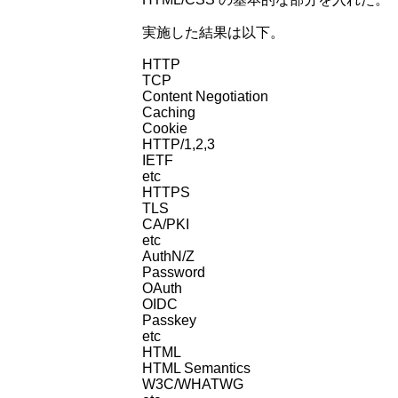
実施した結果は以下。
HTTP
TCP
Content Negotiation
Caching
Cookie
HTTP/1,2,3
IETF
etc
HTTPS
TLS
CA/PKI
etc
AuthN/Z
Password
OAuth
OIDC
Passkey
etc
HTML
HTML Semantics
W3C/WHATWG