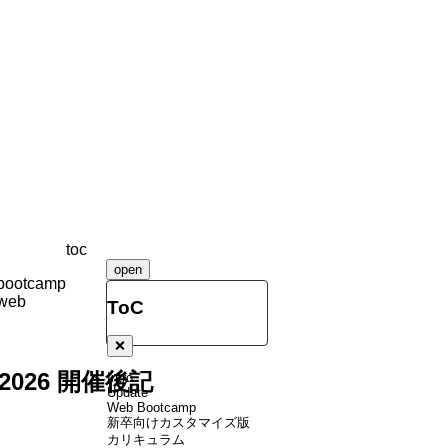
toc
open
bootcamp
web
ToC
❌
 2026 開催後記
Intro
Update
Web Bootcamp
新卒向けカスタマイズ版
カリキュラム