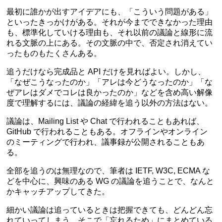
最初に誰かが出すアイデアにも、「こういう問題がある」
といったきっかけがある。それが今までできなかった理由
も、標準化していける理由も、それ以前の議論と線形に流
れる文脈の上にある。その文脈の中で、否定され消えてい
ったものもたくさんある。
追うだけなら完成品と API だけを見ればよい。しかし、
「なぜこうなったのか」「アレは今どうなったのか」「な
ぜアレはダメでコレは良かったのか」などを含め高い解像
度で理解するには、議論の経緯を追う以外の方法はない。
議論は、Mailing List や Chat で行われることもあれば、
GitHub で行われることもある。オフラインやオンライン
のミーティングで行われ、議事録が公開されることもあ
る。
全部を追うのは無理なので、筆者は IETF, W3C, ECMA な
どを中心に、興味のある WG の議論を追うことで、なんと
かキャッチアップしてきた。
細かい議論は追っているときは把握できても、どんどん忘
れていってしまう。そこで「忘れるため」にまとめている