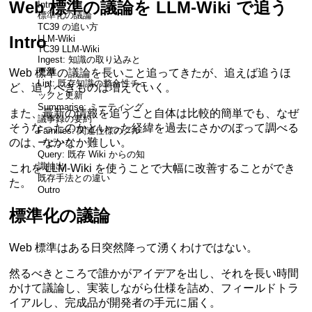
Web 標準の議論を LLM-Wiki で追う
Intro
標準化の議論
TC39 の追い方
Intro
LLM-Wiki
TC39 LLM-Wiki
Ingest: 知識の取り込みと
更新
Web 標準の議論を長いこと追ってきたが、追えば追うほ
Lint: 既存知識の整合性チェ
ど、追うべきものは増えていく。
ックと更新
Summarise: ミーティング
また、最新の情報を追うこと自体は比較的簡単でも、なぜ
議事録の要約
そうなったのかといった経緯を過去にさかのぼって調べる
Families: 関連仕様のグル
のは、なかなか難しい。
ーピング
Query: 既存 Wiki からの知
識抽出
これを LLM-Wiki を使うことで大幅に改善することができ
既存手法との違い
た。
Outro
標準化の議論
Web 標準はある日突然降って湧くわけではない。
然るべきところで誰かがアイデアを出し、それを長い時間
かけて議論し、実装しながら仕様を詰め、フィールドトラ
イアルし、完成品が開発者の手元に届く。