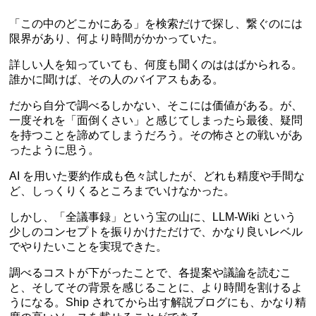
「この中のどこかにある」を検索だけで探し、繋ぐのには
限界があり、何より時間がかかっていた。
詳しい人を知っていても、何度も聞くのははばかられる。
誰かに聞けば、その人のバイアスもある。
だから自分で調べるしかない、そこには価値がある。が、
一度それを「面倒くさい」と感じてしまったら最後、疑問
を持つことを諦めてしまうだろう。その怖さとの戦いがあ
ったように思う。
AI を用いた要約作成も色々試したが、どれも精度や手間な
ど、しっくりくるところまでいけなかった。
しかし、「全議事録」という宝の山に、LLM-Wiki という
少しのコンセプトを振りかけただけで、かなり良いレベル
でやりたいことを実現できた。
調べるコストが下がったことで、各提案や議論を読むこ
と、そしてその背景を感じることに、より時間を割けるよ
うになる。Ship されてから出す解説ブログにも、かなり精