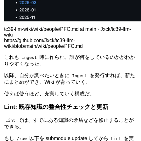
tc39-llm-wiki/wiki/people/PFC.md at main · Jxck/tc39-llm-
wiki
https://github.com/Jxck/tc39-llm-
wiki/blob/main/wiki/people/PFC.md
これも
時に作られ、誰が何をしているのかがわか
Ingest
りやすくなった。
以降、自分が調べたいときに
を発行すれば、新た
Ingest
にまとめができ、Wiki が育っていく。
使えば使うほど、充実していく構成だ。
Lint: 既存知識の整合性チェックと更新
では、すでにある知識の矛盾などを修正することが
Lint
できる。
もし
以下を submodule update してから
を実
/raw
Lint