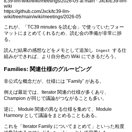
tc39-llm-wiki/wiki/meetings/2026-05 at main · Jxck/tc39-llm-
wiki
https://github.com/Jxck/tc39-llm-
wiki/tree/main/wiki/meetings/2026-05
これが、「TC39 minutes を読む会」で使っていたフォー
マットにまとめてくれるため、読む会の準備が非常に捗
る。
読んだ結果の感想などをメモとして追加し
する仕
Ingest
組みができれば、より自分色の Wiki にできるだろう。
Families: 関連仕様のグルーピング
非公式な概念だが、仕様には "Family" がある。
例えば最近では、Iterator 関連の仕様が多くあり、
Champion が同じで議論がつながることも多い。
逆に、Module 関連の異なる仕様を集めて、Module
Harmony として議論をまとめることもある。
これを「Iterator Family についてまとめて」といった粒度