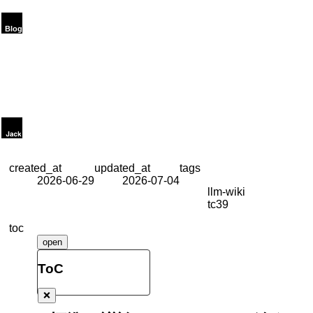
created_at
updated_at
tags
2026-06-29
2026-07-04
llm-wiki
tc39
toc
open
ToC
❌