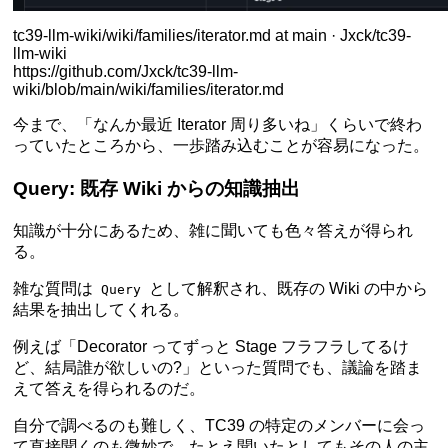
tc39-llm-wiki/wiki/families/iterator.md at main · Jxck/tc39-
llm-wiki
https://github.com/Jxck/tc39-llm-
wiki/blob/main/wiki/families/iterator.md
今まで、「なんか最近 Iterator 周り多いね」くらいで終わ
っていたところから、一歩踏み込むことが容易になった。
Query: 既存 Wiki からの知識抽出
知識が十分にあるため、雑に聞いても色々答えが得られ
る。
雑な質問は
として解釈され、既存の Wiki の中から
Query
結果を抽出してくれる。
例えば「Decorator ってずっと Stage フラフラしてるけ
ど、結局誰が欲しいの?」といった質問でも、議論を踏ま
えて答えを得られるのだ。
自分で調べるのも難しく、TC39 の特定のメンバーに会っ
て直接聞くのも微妙で、たとえ聞いたとしてもその人の主