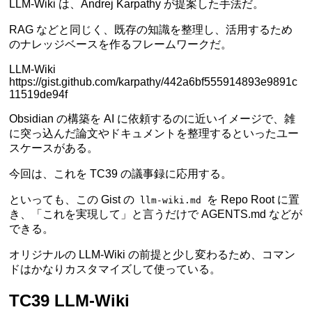
LLM-Wiki は、Andrej Karpathy が提案した手法だ。
RAG などと同じく、既存の知識を整理し、活用するため
のナレッジベースを作るフレームワークだ。
LLM-Wiki
https://gist.github.com/karpathy/442a6bf555914893e9891c
11519de94f
Obsidian の構築を AI に依頼するのに近いイメージで、雑
に突っ込んだ論文やドキュメントを整理するといったユー
スケースがある。
今回は、これを TC39 の議事録に応用する。
といっても、この Gist の
を Repo Root に置
llm-wiki.md
き、「これを実現して」と言うだけで AGENTS.md などが
できる。
オリジナルの LLM-Wiki の前提と少し変わるため、コマン
ドはかなりカスタマイズして使っている。
TC39 LLM-Wiki