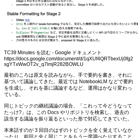
TC39 Minutes を読む - Google ドキュメント
https://docs.google.com/document/d/1qXUf4QRTbexUj0fg2
sgYTxWwOT2v_q7lmjR282BOWLU
最初のころは原文を読みながら、手で要約を書き、それに
基づいて議論してきた。最近では NotebookLM などで要約
を生成し、それを基に議論するなど、運用はかなり変わっ
ている。
同じトピックの継続議論の場合、「これって今どうなって
たっけ?」は、この Docs やリポジトリを検索し、過去の
該当する議論を振り返るといった形で対応してきていた。
本来話すのが 3 回目のはずのトピックを全く覚えていなか
ったり、前回と全く同じことをもう一度調べたりすること