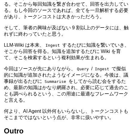
る。そこから毎回知識を繋ぎ合わせて、回答を出力してい
る。もし今回のソースであれば、全てを一旦解析する必要
があり、トークンコストは大きかっただろう。
そして、筆者の興味が及ばない 9 割以上のデータには、触
れずに終わっていたと思う。
LLM-Wiki は本来、
するたびに知識を繋いでいき、
Ingest
そこから回答を得る。知識を追加するたびに Wiki を育
て、そこを検索するという複利効果が生まれる。
今回はソースが先にありながら、
/
で擬似
Query
Ingest
的に知識が追加されたようなイメージになる。今後は、議
事録が出るたびに
をしてから読む会をするた
Summarise
め、最新の知識はかなり網羅され、必要に応じて過去のこ
とも調べられるという、この用途に最適なフレームワーク
と言える。
何より、AI Agent 以外何もいらないし、トークンコストも
そこまでではないという点が、非常に扱いやすい。
Outro