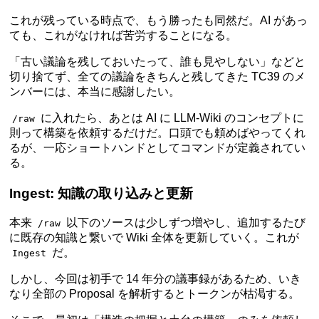
これが残っている時点で、もう勝ったも同然だ。AI があっ
ても、これがなければ苦労することになる。
「古い議論を残しておいたって、誰も見やしない」などと
切り捨てず、全ての議論をきちんと残してきた TC39 のメ
ンバーには、本当に感謝したい。
に入れたら、あとは AI に LLM-Wiki のコンセプトに
/raw
則って構築を依頼するだけだ。口頭でも頼めばやってくれ
るが、一応ショートハンドとしてコマンドが定義されてい
る。
Ingest: 知識の取り込みと更新
本来
以下のソースは少しずつ増やし、追加するたび
/raw
に既存の知識と繋いで Wiki 全体を更新していく。これが
だ。
Ingest
しかし、今回は初手で 14 年分の議事録があるため、いき
なり全部の Proposal を解析するとトークンが枯渇する。