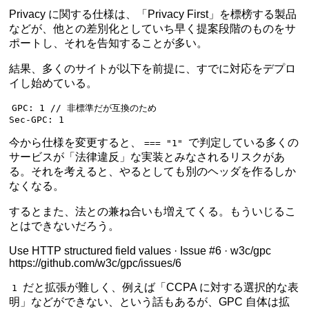
Privacy に関する仕様は、「Privacy First」を標榜する製品
などが、他との差別化としていち早く提案段階のものをサ
ポートし、それを告知することが多い。
結果、多くのサイトが以下を前提に、すでに対応をデプロ
イし始めている。
GPC: 1 // 非標準だが互換のため

Sec-GPC: 1
今から仕様を変更すると、
で判定している多くの
=== "1"
サービスが「法律違反」な実装とみなされるリスクがあ
る。それを考えると、やるとしても別のヘッダを作るしか
なくなる。
するとまた、法との兼ね合いも増えてくる。もういじるこ
とはできないだろう。
Use HTTP structured field values · Issue #6 · w3c/gpc
https://github.com/w3c/gpc/issues/6
だと拡張が難しく、例えば「CCPA に対する選択的な表
1
明」などができない、という話もあるが、GPC 自体は拡