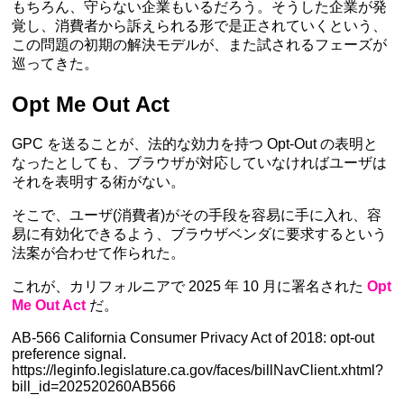
もちろん、守らない企業もいるだろう。そうした企業が発
覚し、消費者から訴えられる形で是正されていくという、
この問題の初期の解決モデルが、また試されるフェーズが
巡ってきた。
Opt Me Out Act
GPC を送ることが、法的な効力を持つ Opt-Out の表明と
なったとしても、ブラウザが対応していなければユーザは
それを表明する術がない。
そこで、ユーザ(消費者)がその手段を容易に手に入れ、容
易に有効化できるよう、ブラウザベンダに要求するという
法案が合わせて作られた。
これが、カリフォルニアで 2025 年 10 月に署名された
Opt
Me Out Act
だ。
AB-566 California Consumer Privacy Act of 2018: opt-out
preference signal.
https://leginfo.legislature.ca.gov/faces/billNavClient.xhtml?
bill_id=202520260AB566