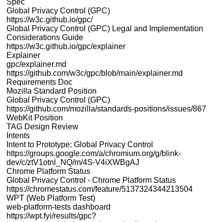
Spec
Global Privacy Control (GPC)
https://w3c.github.io/gpc/
Global Privacy Control (GPC) Legal and Implementation
Considerations Guide
https://w3c.github.io/gpc/explainer
Explainer
gpc/explainer.md
https://github.com/w3c/gpc/blob/main/explainer.md
Requirements Doc
Mozilla Standard Position
Global Privacy Control (GPC)
https://github.com/mozilla/standards-positions/issues/867
WebKit Position
TAG Design Review
Intents
Intent to Prototype: Global Privacy Control
https://groups.google.com/a/chromium.org/g/blink-
dev/c/ztV1otnl_NQ/m/4S-V4iXWBgAJ
Chrome Platform Status
Global Privacy Control - Chrome Platform Status
https://chromestatus.com/feature/5137324344213504
WPT (Web Platform Test)
web-platform-tests dashboard
https://wpt.fyi/results/gpc?