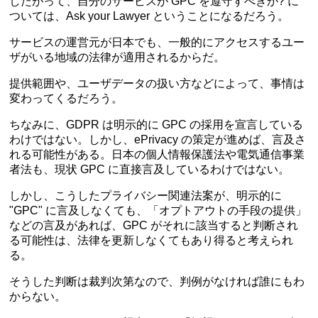
したがって、自分のサービスが GPC を遵守すべきか? に
ついては、Ask your Lawyer ということになるだろう。
サービスの運営元が日本でも、一般的にアクセスするユー
ザがいる地域の法律が適用されるからだ。
提供範囲や、ユーザデータの扱い方などによって、事情は
変わってくるだろう。
ちなみに、GDPR は明示的に GPC の採用を宣言している
わけではない。しかし、ePrivacy の策定が進めば、言及さ
れる可能性がある。日本の個人情報保護法や電気通信事業
者法も、現状 GPC に直接言及しているわけではない。
しかし、こうしたプライバシー関連法案が、明示的に
"GPC" に言及しなくても、「オプトアウトの手段の提供」
などの言及があれば、GPC がそれに該当すると判断され
る可能性は、法律を更新しなくてもあり得ると考えられ
る。
そうした判断は裁判次第なので、判例がなければ誰にもわ
からない。