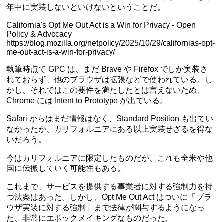
年中に実装しないといけないということだ。
California's Opt Me Out Act is a Win for Privacy - Open
Policy & Advocacy
https://blog.mozilla.org/netpolicy/2025/10/29/californias-opt-
me-out-act-is-a-win-for-privacy/
執筆時点で GPC は、まだ Brave や Firefox でしか実装さ
れておらず、他のブラウザは拡張などで使われている。し
かし、それではこの要件を満たしたとは言えないため、
Chrome には Intent to Prototype が出ている。
Safari からはまだ情報はなく、Standard Position も出てい
なかったが、カリフォルニアにある以上実装せざるを得な
いだろう。
今はカリフォルニアに限定したものだが、これも全米や他
国に伝搬していく可能性もある。
これまで、サービスを提供する事業者に対する強制力を持
つ法案はあった。しかし、Opt Me Out Act はついに「ブラ
ウザ実装に対する強制」まで法律が関与するようになっ
た、非常にエポックメイキングなものだった。