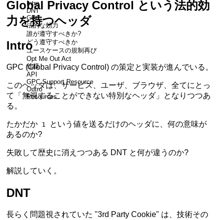
Global Privacy Control という法的効
Intro
DNT
GPC
力を持つヘッダ
法的な効力
誰が遵守すべきか?
どう遵守すべきか
Intro
ユースケースの規制再び
Opt Me Out Act
仕様
GPC (Global Privacy Control) の策定と実装が進んでいる。
API
GPC Support Resource
このヘッダは、サービス、ユーザ、ブラウザ、全てにとっ
Outro
て「無視することができない特別なヘッダ」となりつつあ
Resources
る。
たかだか
という値を送るだけのヘッダに、何の意味が
1
あるのか?
失敗して歴史に消えつつある DNT と何が違うのか?
解説していく。
DNT
長らく問題視されていた "3rd Party Cookie" は、技術その