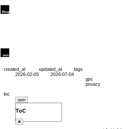
created_at
updated_at
tags
2026-02-05
2026-07-04
gpc
privacy
toc
open
ToC
❌